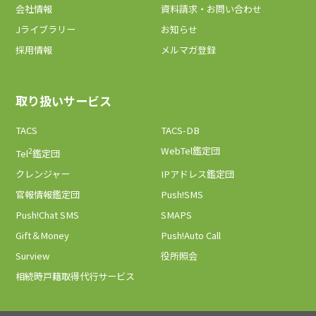
会社情報
資料請求・お問い合わせ
Jライブラリー
お知らせ
採用情報
メルマガ登録
取り扱いサービス
TACS
TACS-DB
2
WebTel鑑定団
Tel
鑑定団
クレンジャー
IPアドレス鑑定団
官報情報鑑定団
Push!SMS
Push!Chat SMS
SMAPS
Gift＆Money
Push!Auto Call
Surview
役所照会
相続時戸籍取得代行サービス