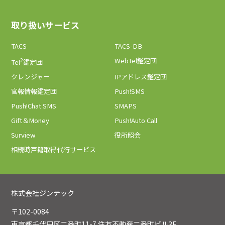
取り扱いサービス
TACS
TACS-DB
2
WebTel鑑定団
Tel
鑑定団
クレンジャー
IPアドレス鑑定団
官報情報鑑定団
Push!SMS
Push!Chat SMS
SMAPS
Gift＆Money
Push!Auto Call
Surview
役所照会
相続時戸籍取得代行サービス
株式会社ジンテック
〒102-0084
東京都千代田区二番町11-7 住友不動産二番町ビル3F