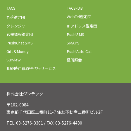
TACS
TACS-DB
2
WebTel鑑定団
Tel
鑑定団
クレンジャー
IPアドレス鑑定団
官報情報鑑定団
Push!SMS
Push!Chat SMS
SMAPS
Gift＆Money
Push!Auto Call
Surview
役所照会
相続時戸籍取得代行サービス
株式会社ジンテック
〒102-0084
東京都千代田区二番町11-7 住友不動産二番町ビル3F
TEL. 03-5276-3301 / FAX. 03-5276-4430