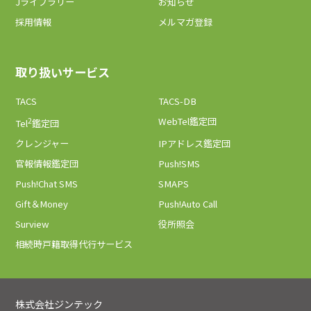
Jライブラリー
お知らせ
採用情報
メルマガ登録
取り扱いサービス
TACS
TACS-DB
2
WebTel鑑定団
Tel
鑑定団
クレンジャー
IPアドレス鑑定団
官報情報鑑定団
Push!SMS
Push!Chat SMS
SMAPS
Gift＆Money
Push!Auto Call
Surview
役所照会
相続時戸籍取得代行サービス
株式会社ジンテック