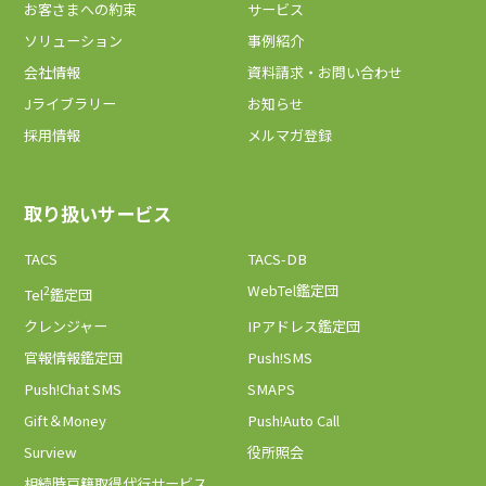
お客さまへの約束
サービス
ソリューション
事例紹介
会社情報
資料請求・お問い合わせ
Jライブラリー
お知らせ
採用情報
メルマガ登録
取り扱いサービス
TACS
TACS-DB
2
WebTel鑑定団
Tel
鑑定団
クレンジャー
IPアドレス鑑定団
官報情報鑑定団
Push!SMS
Push!Chat SMS
SMAPS
Gift＆Money
Push!Auto Call
Surview
役所照会
相続時戸籍取得代行サービス