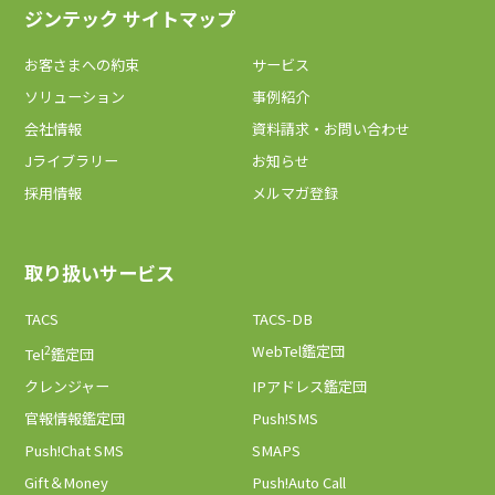
ジンテック サイトマップ
お客さまへの約束
サービス
ソリューション
事例紹介
会社情報
資料請求・お問い合わせ
Jライブラリー
お知らせ
採用情報
メルマガ登録
取り扱いサービス
TACS
TACS-DB
2
WebTel鑑定団
Tel
鑑定団
クレンジャー
IPアドレス鑑定団
官報情報鑑定団
Push!SMS
Push!Chat SMS
SMAPS
Gift＆Money
Push!Auto Call