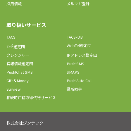
採用情報
メルマガ登録
取り扱いサービス
TACS
TACS-DB
2
WebTel鑑定団
Tel
鑑定団
クレンジャー
IPアドレス鑑定団
官報情報鑑定団
Push!SMS
Push!Chat SMS
SMAPS
Gift＆Money
Push!Auto Call
Surview
役所照会
相続時戸籍取得代行サービス
株式会社ジンテック