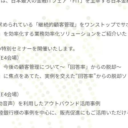
展)」は、日本最大の金融ITフェア「FIT」を主宰する日本
で求められている「継続的顧客管理」をワンストップでサ
」を効率化する業務効率化ソリューションをご紹介いた
の特別セミナーを開催いたします。
（E4会場）
、今後の顧客管理について～「回答率」からの脱却～
」に焦点をあてた、実例を交えた“回答率”からの脱却
（E4会場）
ll（自動音声）を利用したアウトバウンド活用事例
陸銀行様の事例を中心に、販売促進にもご活用いただけ