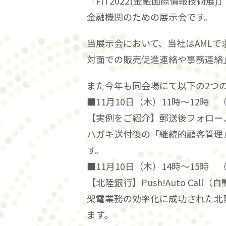
「FIT2022(金融国際情報技術
金融機関のための展示会です。
当展示会において、当社はAML
対面での販売促進連絡や事務連絡
また今年も同会場にて以下の2つ
■11月10日（木）11時～12時 
【実例をご紹介】郵送後フォロー
ハガキ送付後の「継続的顧客管理
す。
■11月10日（木）14時～15時 
【北陸銀行】Push!Auto Ca
架電業務の効率化に成功された北
ます。