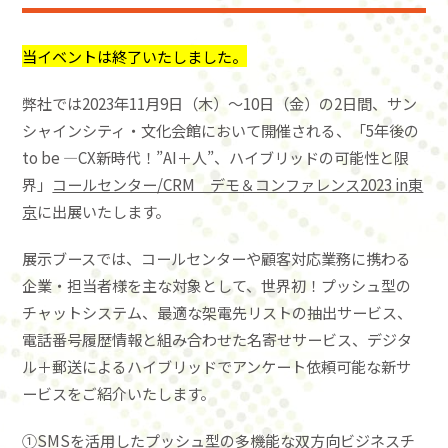
当イベントは終了いたしました。
弊社では2023年11月9日（木）～10日（金）の2日間、サン
シャインシティ・文化会館において開催される、「5年後の
to be ―CX新時代！”AI＋人”、ハイブリッドの可能性と限
界」
コールセンター/CRM デモ＆コンファレンス2023 in東
京
に出展いたします。
展示ブースでは、コールセンターや顧客対応業務に携わる
企業・担当者様を主な対象として、世界初！プッシュ型の
チャットシステム、最適な架電先リストの抽出サービス、
電話番号履歴情報と組み合わせた名寄せサービス、デジタ
ル＋郵送によるハイブリッドでアンケート依頼可能な新サ
ービスをご紹介いたします。
①SMSを活用したプッシュ型の多機能な双方向ビジネスチ