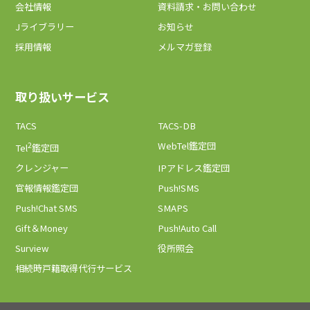
会社情報
資料請求・お問い合わせ
Jライブラリー
お知らせ
採用情報
メルマガ登録
取り扱いサービス
TACS
TACS-DB
2
WebTel鑑定団
Tel
鑑定団
クレンジャー
IPアドレス鑑定団
官報情報鑑定団
Push!SMS
Push!Chat SMS
SMAPS
Gift＆Money
Push!Auto Call
Surview
役所照会
相続時戸籍取得代行サービス