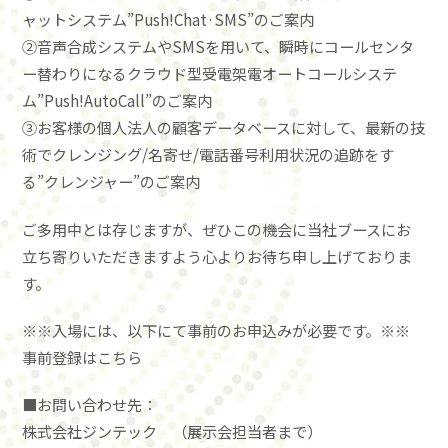
ャットシステム”Push!Chat·SMS”のご案内
②音声合成システムやSMSを用いて、瞬時にコールセンタ
ー替わりになるクラウド型受電架電オートコールシステ
ム”Push!AutoCall”のご案内
③お客様の個人法人の顧客データベースに対して、最新の技
術でクレンジング/名寄せ/電話番号利用状況の追跡をす
る”クレンジャー”のご案内
ご多用中とは存じますが、ぜひこの機会に当社ブースにお
立ち寄りいただきますよう心よりお待ち申し上げておりま
す。
※※入場には、以下にて事前のお申込みが必要です。※※
事前登録はこちら
■お問い合わせ先：
株式会社ジンテック （展示会担当者まで）