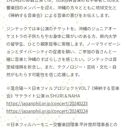
響楽団のメンバーを迎え、沖縄の方々とともに琉球文化と
《帰納する音楽会》による音楽の喜びをお伝えします。
ジンテックでは本公演のチケットを、沖縄のジュニアオー
ケストラの子供たちやお身体に障がいのある方、県内大学
の留学生、ひとり親家庭等に寄贈します。ノーマライゼーシ
ョンとダイバーシティの促進を願い、ご参加の皆さんと一
緒に音楽と沖縄のすばらしさを感じたい。ジンテックは首
里城復興を祈念し、また、テクノロジー・芸術・文化・自
然がもたらす可能性を信じ応援します。
※落合陽一×日本フィルプロジェクトVOL.7《帰納する音楽
会》サテライト公演 in SHURI＆NAHA
https://japanphil.or.jp/concert/20240223
https://japanphil.or.jp/concert/20240224
※日本フィルハーモニー交響楽団理事 平井俊邦理事長との