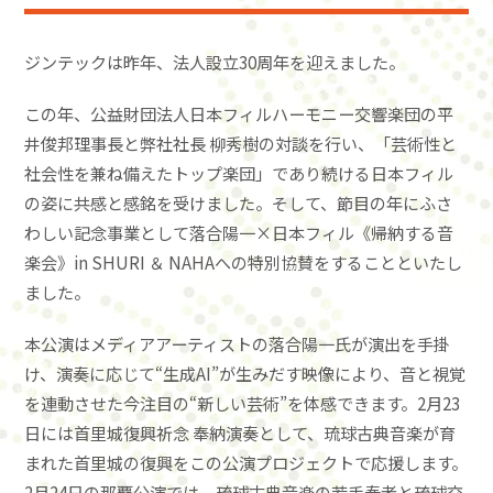
ジンテックは昨年、法人設立30周年を迎えました。
この年、公益財団法人日本フィルハーモニー交響楽団の平
井俊邦理事長と弊社社長 柳秀樹の対談を行い、「芸術性と
社会性を兼ね備えたトップ楽団」であり続ける日本フィル
の姿に共感と感銘を受けました。そして、節目の年にふさ
わしい記念事業として落合陽一×日本フィル《帰納する音
楽会》in SHURI ＆ NAHAへの特別協賛をすることといたし
ました。
本公演はメディアアーティストの落合陽一氏が演出を手掛
け、演奏に応じて“生成AI”が生みだす映像により、音と視覚
を連動させた今注目の“新しい芸術”を体感できます。2月23
日には首里城復興祈念 奉納演奏として、琉球古典音楽が育
まれた首里城の復興をこの公演プロジェクトで応援します。
2月24日の那覇公演では、琉球古典音楽の若手奏者と琉球交