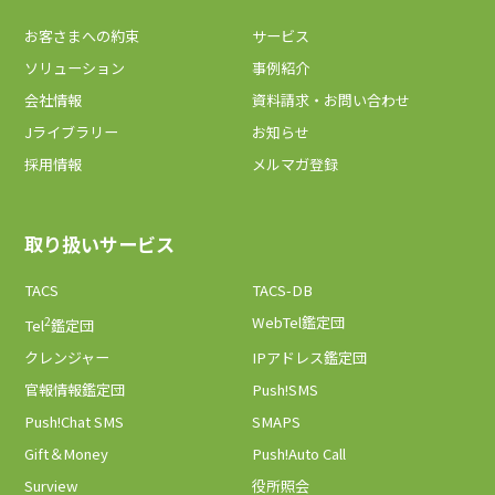
お客さまへの約束
サービス
ソリューション
事例紹介
会社情報
資料請求・お問い合わせ
Jライブラリー
お知らせ
採用情報
メルマガ登録
取り扱いサービス
TACS
TACS-DB
2
WebTel鑑定団
Tel
鑑定団
クレンジャー
IPアドレス鑑定団
官報情報鑑定団
Push!SMS
Push!Chat SMS
SMAPS
Gift＆Money
Push!Auto Call
Surview
役所照会