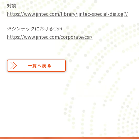
対談
https://www.jintec.com/library/jintec-special-dialog7/
※ジンテックにおけるCSR
https://www.jintec.com/corporate/csr/
一覧へ戻る