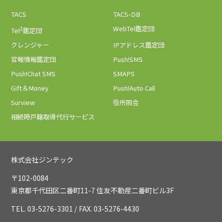
TACS
TACS-DB
2
WebTel鑑定団
Tel
鑑定団
クレンジャー
IPアドレス鑑定団
官報情報鑑定団
Push!SMS
Push!Chat SMS
SMAPS
Gift＆Money
Push!Auto Call
Surview
役所照会
相続時戸籍取得代行サービス
株式会社ジンテック
〒102-0084
東京都千代田区二番町11-7 住友不動産二番町ビル3F
TEL. 03-5276-3301 / FAX. 03-5276-4430