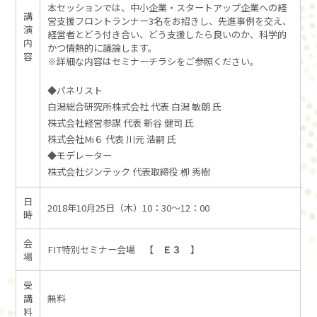
本セッションでは、中小企業・スタートアップ企業への経
講
営支援フロントランナー3名をお招きし、先進事例を交え、
演
経営者とどう付き合い、どう支援したら良いのか、科学的
内
かつ情熱的に議論します。
容
※詳細な内容はセミナーチラシをご参照ください。
◆パネリスト
白潟総合研究所株式会社 代表 白潟 敏朗 氏
株式会社経営参謀 代表 新谷 健司 氏
株式会社Mi６ 代表 川元 浩嗣 氏
◆モデレーター
株式会社ジンテック 代表取締役 栁 秀樹
日
2018年10月25日（木）10：30～12：00
時
会
FIT特別セミナー会場 【
Ｅ３
】
場
受
講
無料
料