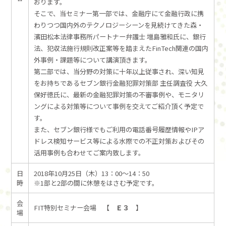
おります。
そこで、当セミナー第一部では、金融庁にて金融行政に携
わりつつ国内外のテクノロジーシーンを見続けてきた森・
濱田松本法律事務所パートナー弁護士 増島雅和氏に、銀行
法、犯収法施行規則改正案等を踏まえたFinTech関連の国内
外事例・課題等について講演頂きます。
第二部では、当分野の対策に十年以上従事され、深い知見
をお持ちであるセブン銀行金融犯罪対策部 主任調査役 大久
保好徳氏に、最新の金融犯罪対策の不審事例や、モニタリ
ングによる対策等について事例を交えてご紹介頂く予定で
す。
また、セブン銀行様でもご利用の電話番号履歴情報やIPア
ドレス検知サービス等による水際での不正対策およびその
活用事例も合わせてご案内致します。
日
2018年10月25日（木）13：00～14：50
時
※1部と2部の間に休憩をはさむ予定です。
会
FIT特別セミナー会場 【
Ｅ３
】
場