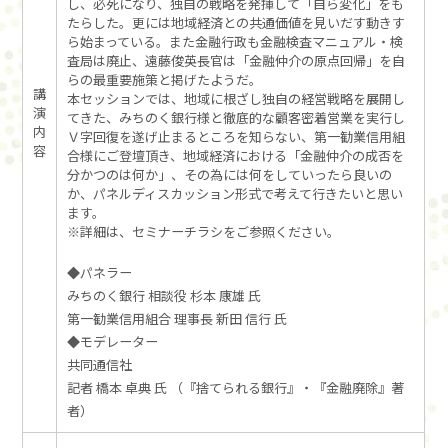
し、必死になり、独自の戦略を発揮して「自ら変化」をも
たらした。更には地域経済との共通価値を見いだす動きす
ら始まっている。また金融行政も金融検査マニュアル・検
査局は廃止、遠藤俊英長官は「金融仲介の原点回帰」を自
らの最重要施策と掲げたようだ。
講
本セッションでは、地域に根ざし独自の経営戦略を展開し
演
てきた、みちのく銀行様と徹底的な顧客密着営業を実行し
内
Ｖ字回復を遂げ止まるところを知らない、第一勧業信用組
容
合様にご登壇頂き、地域経済における「金融仲介の成否を
分かつのは何か」、その為には何をしていったら良いの
か、パネルディスカッション形式で考えて行きたいと思い
ます。
※詳細は、セミナーチラシをご参照ください。
◆パネラー
みちのく銀行 相談役 杉本 康雄 氏
第一勧業信用組合 理事長 新田 信行 氏
◆モデレーター
共同通信社
記者 橋本 卓典 氏 （『捨てられる銀行』・『金融廃除』著
者）