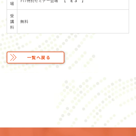
FIT特別セミナー会場 【
Ｅ３
】
場
受
講
無料
料
一覧へ戻る