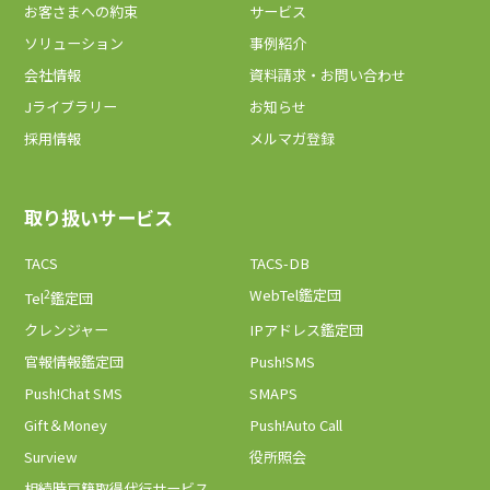
お客さまへの約束
サービス
ソリューション
事例紹介
会社情報
資料請求・お問い合わせ
Jライブラリー
お知らせ
採用情報
メルマガ登録
取り扱いサービス
TACS
TACS-DB
2
WebTel鑑定団
Tel
鑑定団
クレンジャー
IPアドレス鑑定団
官報情報鑑定団
Push!SMS
Push!Chat SMS
SMAPS
Gift＆Money
Push!Auto Call
Surview
役所照会
相続時戸籍取得代行サービス