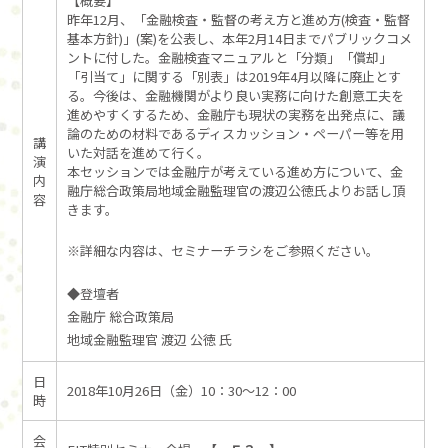
【概要】
昨年12月、「金融検査・監督の考え方と進め方(検査・監督
基本方針)」(案)を公表し、本年2月14日までパブリックコメ
ントに付した。金融検査マニュアルと「分類」「償却」
「引当て」に関する「別表」は2019年4月以降に廃止とす
る。今後は、金融機関がより良い実務に向けた創意工夫を
進めやすくするため、金融庁も現状の実務を出発点に、議
論のための材料であるディスカッション・ペーパー等を用
講
いた対話を進めて行く。
演
本セッションでは金融庁が考えている進め方について、金
内
融庁総合政策局地域金融監理官の渡辺公徳氏よりお話し頂
容
きます。
※詳細な内容は、セミナーチラシをご参照ください。
◆登壇者
金融庁 総合政策局
地域金融監理官 渡辺 公徳 氏
日
2018年10月26日（金）10：30～12：00
時
会