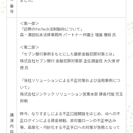
ー
ました。
番
号
＜第一部＞
「近時のFinTech法制動向について」
森・濱田松本法律事務所 パートナー弁護士 増島 雅和 氏
＜第二部＞
「セブン銀行事例をもとにした最新金融犯罪対策とは」
株式会社セブン銀行 金融犯罪対策部 主任調査役 大久保 好
徳 氏
「当社ソリューションによる不正対策および活用事例につ
いて」
株式会社ジンテック ソリューション営業本部 課長代理 児玉
邦明
昨今、なりすましによる不正口座開設をはじめ、IBへの不
講
正ログインによる資金移動、非対面ローンの不正申込み
演
内
等、高度化・巧妙化する不正手口への対策が急務となって
容