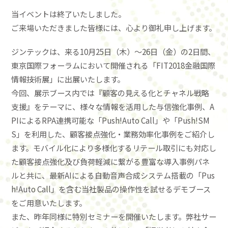
当イベントは終了いたしました。
ご来場いただきました皆様には、心より御礼申し上げます。
ジンテックは、来る10月25日（木）～26日（金）の2日間、
東京国際フォーラムにおいて開催される「FIT2018金融国際
情報技術展」に出展いたします。
今回、展示ブース内では『顧客の見える化とチャネル戦略
支援』をテーマに、様々な情報を活用した与信強化事例、A
PIによるRPA連携可能な「Push!Auto Call」や「Push!SM
S」を利用した、顧客接点強化・業務効率化事例をご紹介し
ます。モバイル化により多様化するリテール取引にも対応し
た顧客接点強化及び負荷軽減に繋がる豊富な導入事例パネ
ルと共に、最新AIによる自動音声合成システム搭載の「Pus
h!Auto Call」を含む当社製品の操作性を試せるデモブース
をご用意いたします。
また、昨年同様に特別セミナーを開催いたします。弊社サー