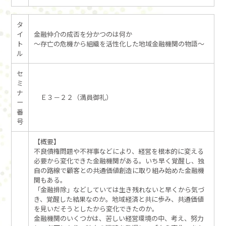
タ
イ
金融仲介の成否を分かつのは何か
ト
～存亡の危機から組織を活性化した地域金融機関の物語～
ル
セ
ミ
ナ
Ｅ３－２２（満員御礼）
ー
番
号
【概要】
不良債権問題や不祥事などにより、経営を根本的に変える
必要から変化できた金融機関がある。いち早く覚醒し、独
自の路線で顧客との共通価値創造に取り組み始めた金融機
関もある。
「金融排除」などしていては生き残れないと早くから気づ
き、覚醒した結果なのか。地域経済と共に歩み、共通価値
を見いだそうとしたから変化できたのか。
金融機関のいくつかは、苦しい経営環境の中、考え、努力