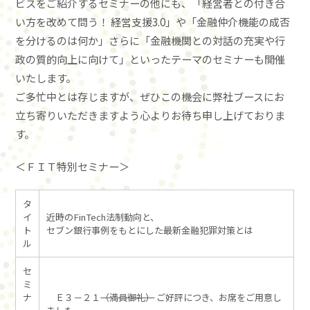
ビスをご紹介するセミナーの他にも、「経営者との付き合
い方を改めて問う！ 経営支援3.0」や「金融仲介機能の成否
を分けるのは何か」さらに「金融機関との対話の充実や行
政の質的向上に向けて」といったテーマのセミナーも開催
いたします。
ご多忙中とは存じますが、ぜひこの機会に弊社ブースにお
立ち寄りいただきますよう心よりお待ち申し上げておりま
す。
＜ＦＩＴ特別セミナー＞
タ
イ
近時のFinTech法制動向と、
ト
セブン銀行事例をもとにした最新金融犯罪対策とは
ル
セ
ミ
ナ
Ｅ３－２１
（満員御礼）
ご好評につき、お席をご用意し