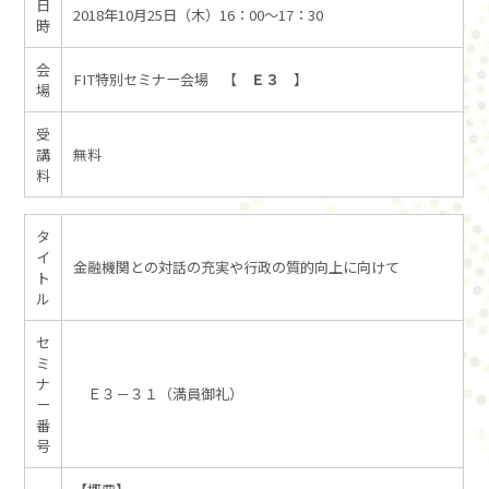
日
2018年10月25日（木）16：00～17：30
時
会
FIT特別セミナー会場 【
Ｅ３
】
場
受
講
無料
料
タ
イ
金融機関との対話の充実や行政の質的向上に向けて
ト
ル
セ
ミ
ナ
Ｅ３－３１（満員御礼）
ー
番
号