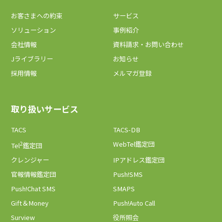
お客さまへの約束
サービス
ソリューション
事例紹介
会社情報
資料請求・お問い合わせ
Jライブラリー
お知らせ
採用情報
メルマガ登録
取り扱いサービス
TACS
TACS-DB
2
WebTel鑑定団
Tel
鑑定団
クレンジャー
IPアドレス鑑定団
官報情報鑑定団
Push!SMS
Push!Chat SMS
SMAPS
Gift＆Money
Push!Auto Call
Surview
役所照会