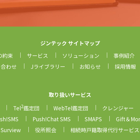
ジンテック サイトマップ
の約束
サービス
ソリューション
事例紹介
い合わせ
Jライブラリー
お知らせ
採用情報
取り扱いサービス
2
Tel
鑑定団
WebTel鑑定団
クレンジャー
sh!SMS
Push!Chat SMS
SMAPS
Gift＆Mo
Surview
役所照会
相続時戸籍取得代行サービス