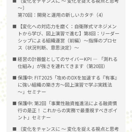
〔変化をチャンスに 〜 変化を捉える視点と思考
〜〕
第70回：開発と運用の新しいカタチ（4）
【変化への対応力を磨く：自衛隊式マネジメン
トから学び、図上演習で進む】第8回：リーダー
シップによる組織運営（前編）〜指揮のプロセ
ス（状況判断、意思決定）〜
経営の計器盤としてのサイバーKPI ― 「測れる
仕組み」が強さを連れてきます（第20回）
保護中: FIT2025「攻めのDXを加速する『有事』
に強い組織の築き方～図上演習で学ぶ実践法
～」セミナー
保護中: 第2回「事業性融資推進法による融資慣
行の是正！ これからの実務で最重視すべきポイ
ント」セミナー
〔変化をチャンスに 〜 変化を捉える視点と思考