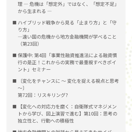
理 ― 危機は「想定外」ではなく、「想定不足」
から生まれる ―
ハイブリッド戦争から見る「止まり方」と「守
り方」
―遠い国の危機から地方金融機関が学べること
（第23回）
保護中: 第4回「事業性融資推進法による融資慣
行の是正！これからの実務で最重視すべきポイ
ント」セミナー
〔変化をチャンスに 〜 変化を捉える視点と思考
〜〕
第72回：リスキリング?
【変化への対応力を磨く：自衛隊式マネジメン
トから学び、図上演習で進む】第10回：思考の
独立性と、行動への積極性