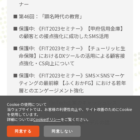
ナー
第46回：「顕名時代の教育」
保護中: 《FIT2023セミナー》【甲府信用金庫】
の顧客との接点強化に成功したSMS活用
保護中: 《FIT2023セミナー》【チューリッヒ生
命保険】におけるDXツールの活用による顧客接
点強化・CS向上について
保護中: 《FIT2023セミナー》SMS×SNSマーケ
ティングの最前線 【ふくおかFG】における若年
層とのエンゲージメント強化
世界の銀行・FinTech企業のキャッシュレス
Cookie の使用について
化・DX化への取り組み ＜第8回＞
当ウェブサイトでは、お客様の利便性向上や、サイト改善のためにCookie
を使用しています。
詳細については
Cookieポリシー
をご覧ください。
第45回：「データ戦略と信頼モデルの話
（5）」
同意する
同意しない