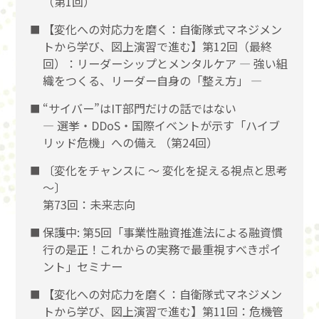
（第1回）
【変化への対応力を磨く：自衛隊式マネジメン
トから学び、図上演習で進む】第12回（最終
回）：リーダーシップとメンタルケア ― 強い組
織をつくる、リーダー自身の「整え方」 ―
“サイバー”はIT部門だけの話ではない
― 選挙・DDoS・国際イベントが示す「ハイブ
リッド危機」への備え （第24回）
〔変化をチャンスに 〜 変化を捉える視点と思考
〜〕
第73回：未来志向
保護中: 第5回「事業性融資推進法による融資慣
行の是正！これからの実務で最重視すべきポイ
ント」セミナー
【変化への対応力を磨く：自衛隊式マネジメン
トから学び、図上演習で進む】第11回：危機管