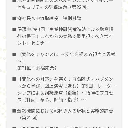
地方金融機関との対話から見えてきたサイバー
セキュリティの組織課題（第22回）
柳社長×中竹取締役 特別対談
保護中: 第3回「事業性融資推進法による融資慣
行の是正！これからの実務で最重視すべきポイ
ント」セミナー
〔変化をチャンスに 〜 変化を捉える視点と思考
〜〕
第71回：斜陽産業?
【変化への対応力を磨く：自衛隊式マネジメン
トから学び、図上演習で進む】第9回：リーダー
シップによる組織運営（後編）〜指揮のプロセ
ス（計画、命令、評価・指導）〜
金融機関におけるASM導入の現状と実務的論点
（第21回）