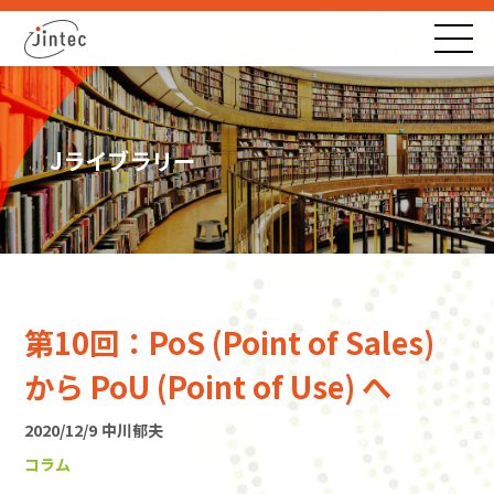
Jライブラリー
第10回：PoS (Point of Sales)
から PoU (Point of Use) へ
2020/12/9
中川郁夫
コラム