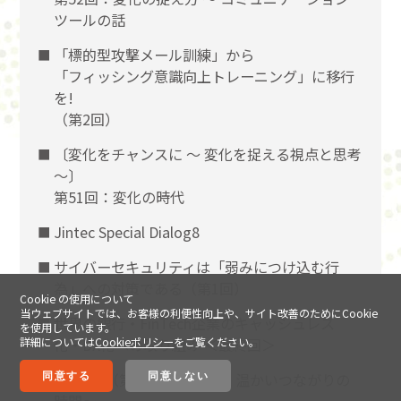
ツールの話
「標的型攻撃メール訓練」から
「フィッシング意識向上トレーニング」に移行
を!
（第2回）
〔変化をチャンスに 〜 変化を捉える視点と思考
〜〕
第51回：変化の時代
Jintec Special Dialog8
サイバーセキュリティは「弱みにつけ込む行
為」への対策である（第1回）
Cookie の使用について
当ウェブサイトでは、お客様の利便性向上や、サイト改善のためにCookie
世界の銀行・FinTech企業のキャッシュレス
を使用しています。
詳細については
Cookieポリシー
をご覧ください。
化・DX化への取り組み ＜最終回＞
Jタイム（第10回）～ゆるく温かいつながりの
同意する
同意しない