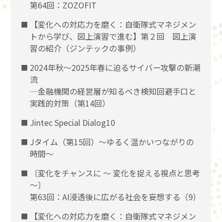
第64回：ZOZOFIT
【変化への対応力を磨く：自衛隊式マネジメン
トから学び、図上演習で進む】第２回 図上演
習の紹介（ジンテックの事例）
2024年秋～2025年春に迫るサイバー攻撃の新潮
流
―金融機関の経営層が知るべき検知回避手口と
実践的対策（第14回）
Jintec Special Dialog10
Jタイム（第15回）～ゆるく温かいつながりの
時間～
〔変化をチャンスに 〜 変化を捉える視点と思考
〜〕
第63回：AI浸透後に広がる社会を妄想する（9）
【変化への対応力を磨く：自衛隊式マネジメン