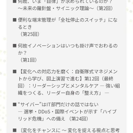
何故、いま「自律」が求められているのか？
～未来の羅針盤・サイニック理論～（第2回）
便利な端末管理が「全社停止のスイッチ」にな
るとき
（第25回）
何故イノベーションはいつも掛け声でおわるの
か？
（第1回）
【変化への対応力を磨く：自衛隊式マネジメン
トから学び、図上演習で進む】第12回（最終
回）：リーダーシップとメンタルケア ― 強い組
織をつくる、リーダー自身の「整え方」 ―
“サイバー”はIT部門だけの話ではない
― 選挙・DDoS・国際イベントが示す「ハイブ
リッド危機」への備え （第24回）
〔変化をチャンスに 〜 変化を捉える視点と思考