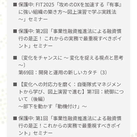
保護中: FIT2025「攻めのDXを加速する『有事』
に強い組織の築き方～図上演習で学ぶ実践法
～」セミナー
保護中: 第2回「事業性融資推進法による融資慣
行の是正！ これからの実務で最重視すべきポイ
ント」セミナー
〔変化をチャンスに 〜 変化を捉える視点と思考
〜〕
第69回：開発と運用の新しいカタチ（3）
【変化への対応力を磨く：自衛隊式マネジメン
トから学び、図上演習で進む】第7回：統御につ
いて（後編）
〜部下を動かす「動機付け」〜
保護中: 第1回「事業性融資推進法による融資慣
行の是正！これからの実務で最重視すべきポイ
ント」セミナー