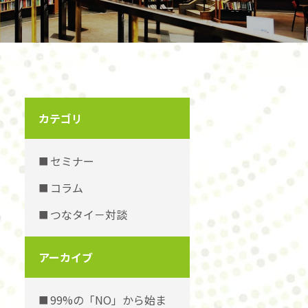
カテゴリ
セミナー
コラム
つなタイ－対談
アーカイブ
99%の「NO」から始ま