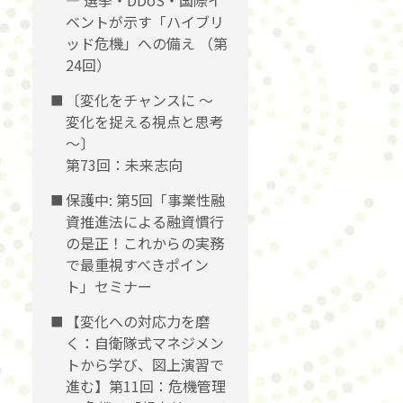
― 選挙・DDoS・国際イ
ベントが示す「ハイブリ
ッド危機」への備え （第
24回）
〔変化をチャンスに 〜
変化を捉える視点と思考
〜〕
第73回：未来志向
保護中: 第5回「事業性融
資推進法による融資慣行
の是正！これからの実務
で最重視すべきポイン
ト」セミナー
【変化への対応力を磨
く：自衛隊式マネジメン
トから学び、図上演習で
進む】第11回：危機管理