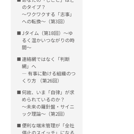
のタイプ？
〜ワクワクする「志事」
への転換〜（第3回）
Jタイム（第18回）～ゆ
るく温かいつながりの時
間～
連絡網ではなく「判断
網」へ
― 有事に動ける組織のつ
くり方 （第26回）
何故、いま「自律」が求
められているのか？
～未来の羅針盤・サイニ
ック理論～（第2回）
便利な端末管理が「全社
停止のスイッチ」になる