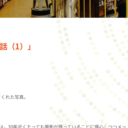
話（1）」
えてくれた写真。
は。30年近くたっても面影が残っていることに感心しつつメッ