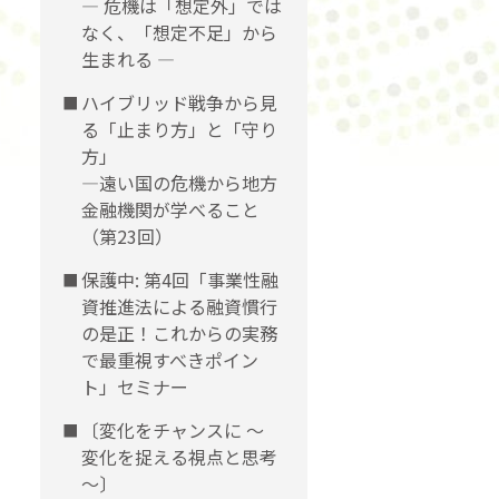
― 危機は「想定外」では
なく、「想定不足」から
生まれる ―
ハイブリッド戦争から見
る「止まり方」と「守り
方」
―遠い国の危機から地方
金融機関が学べること
（第23回）
保護中: 第4回「事業性融
資推進法による融資慣行
の是正！これからの実務
で最重視すべきポイン
ト」セミナー
〔変化をチャンスに 〜
変化を捉える視点と思考
〜〕