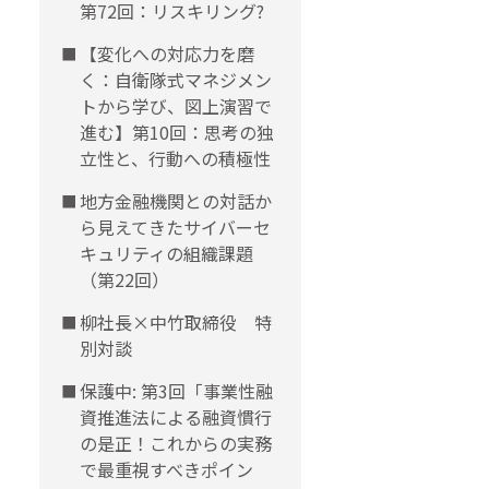
第72回：リスキリング?
【変化への対応力を磨
く：自衛隊式マネジメン
トから学び、図上演習で
進む】第10回：思考の独
立性と、行動への積極性
地方金融機関との対話か
ら見えてきたサイバーセ
キュリティの組織課題
（第22回）
柳社長×中竹取締役 特
別対談
保護中: 第3回「事業性融
資推進法による融資慣行
の是正！これからの実務
で最重視すべきポイン