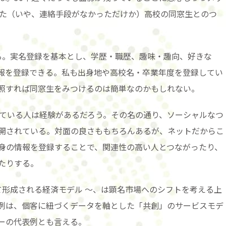
った（いや、連絡手段がなかっただけか）高校の同窓生とのつ
照する。実名登録を基本とし、学歴・職歴、趣味・趣向、好きな
報を登録できる。私も出身地や高校名・卒業年度を登録してい
照すれば同窓生をみつけるのは簡単なのかもしれない。
vice) を使っている人は経験があるだろう。その名の通り、ソーシャルなつ
開されている。対面の良さももちろんあるが、ネットだからこ
身の情報を登録することで、関連性の高い人とつながったり、
たりする。
て形成される経済モデル 〜、は顕名市場へのシフトを考える上
例は、個客に紐づくデータを軸とした「共創」のサービスモデ
ーの代表例とも言える。