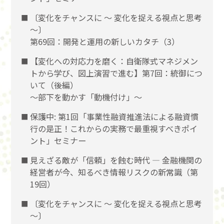
〔変化をチャンスに 〜 変化を捉える視点と思考
〜〕
第69回：開発と運用の新しいカタチ（3）
【変化への対応力を磨く：自衛隊式マネジメン
トから学び、図上演習で進む】第7回：統御につ
いて（後編）
〜部下を動かす「動機付け」〜
保護中: 第1回「事業性融資推進法による融資慣
行の是正！これからの実務で最重視すべきポイ
ント」セミナー
見えざる敵が「信頼」を蝕む時代 ― 金融機関の
経営者が今、知るべき情報リスクの新常識（第
19回）
〔変化をチャンスに 〜 変化を捉える視点と思考
〜〕