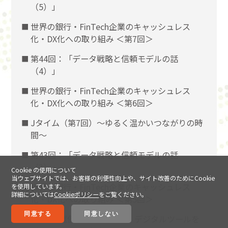
（5）」
世界の銀行・FinTech企業のキャッシュレス
化・DX化への取り組み ＜第7回＞
第44回：「データ戦略と信頼モデルの話
（4）」
世界の銀行・FinTech企業のキャッシュレス
化・DX化への取り組み ＜第6回＞
Jタイム（第7回）～ゆるく温かいつながりの時
間～
第43回：「データ戦略と信頼モデルの話
（3）」
Cookie の使用について
当ウェブサイトでは、お客様の利便性向上や、サイト改善のためにCookie
世界の銀行・FinTech企業のキャッシュレス
を使用しています。
詳細については
Cookieポリシー
をご覧ください。
化・DX化への取り組み ＜第5回＞
同意する
同意しない
保護中: 《保険業界様向け》 デジタルツールを