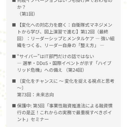
か？
（第1回）
【変化への対応力を磨く：自衛隊式マネジメン
トから学び、図上演習で進む】第12回（最終
回）：リーダーシップとメンタルケア ― 強い組
織をつくる、リーダー自身の「整え方」 ―
“サイバー”はIT部門だけの話ではない
― 選挙・DDoS・国際イベントが示す「ハイブ
リッド危機」への備え （第24回）
〔変化をチャンスに 〜 変化を捉える視点と思考
〜〕
第73回：未来志向
保護中: 第5回「事業性融資推進法による融資慣
行の是正！これからの実務で最重視すべきポイ
ント」セミナー