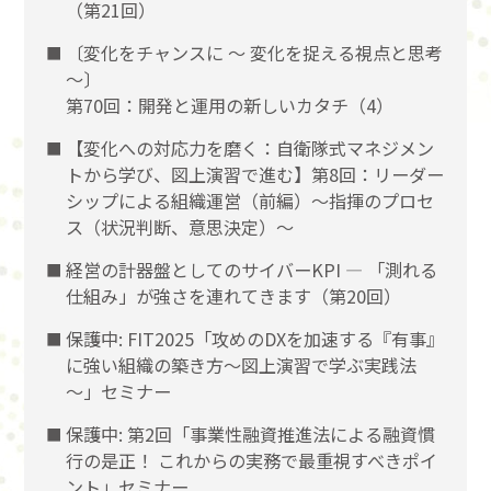
（第21回）
〔変化をチャンスに 〜 変化を捉える視点と思考
〜〕
第70回：開発と運用の新しいカタチ（4）
【変化への対応力を磨く：自衛隊式マネジメン
トから学び、図上演習で進む】第8回：リーダー
シップによる組織運営（前編）〜指揮のプロセ
ス（状況判断、意思決定）〜
経営の計器盤としてのサイバーKPI ― 「測れる
仕組み」が強さを連れてきます（第20回）
保護中: FIT2025「攻めのDXを加速する『有事』
に強い組織の築き方～図上演習で学ぶ実践法
～」セミナー
保護中: 第2回「事業性融資推進法による融資慣
行の是正！ これからの実務で最重視すべきポイ
ント」セミナー