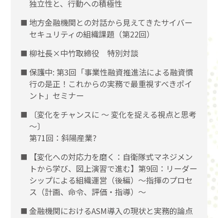
独立性と、行動への積極性
地方金融機関との対話から見えてきたサイバー
セキュリティの組織課題（第22回）
柳社長×中竹取締役 特別対談
保護中: 第3回「事業性融資推進法による融資慣
行の是正！これからの実務で最重視すべきポイ
ント」セミナー
〔変化をチャンスに 〜 変化を捉える視点と思考
〜〕
第71回：斜陽産業?
【変化への対応力を磨く：自衛隊式マネジメン
トから学び、図上演習で進む】第9回：リーダー
シップによる組織運営（後編）〜指揮のプロセ
ス（計画、命令、評価・指導）〜
金融機関におけるASM導入の現状と実務的論点