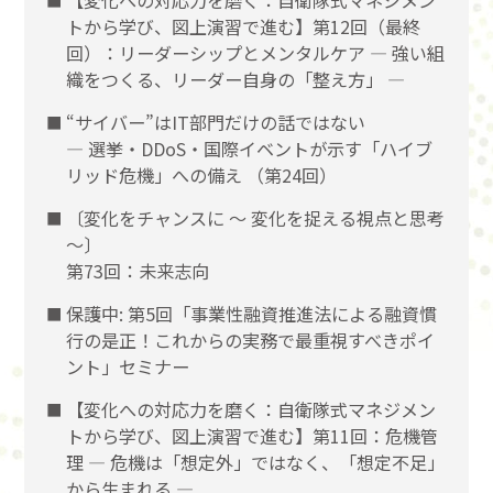
【変化への対応力を磨く：自衛隊式マネジメン
トから学び、図上演習で進む】第12回（最終
回）：リーダーシップとメンタルケア ― 強い組
織をつくる、リーダー自身の「整え方」 ―
“サイバー”はIT部門だけの話ではない
― 選挙・DDoS・国際イベントが示す「ハイブ
リッド危機」への備え （第24回）
〔変化をチャンスに 〜 変化を捉える視点と思考
〜〕
第73回：未来志向
保護中: 第5回「事業性融資推進法による融資慣
行の是正！これからの実務で最重視すべきポイ
ント」セミナー
【変化への対応力を磨く：自衛隊式マネジメン
トから学び、図上演習で進む】第11回：危機管
理 ― 危機は「想定外」ではなく、「想定不足」
から生まれる ―