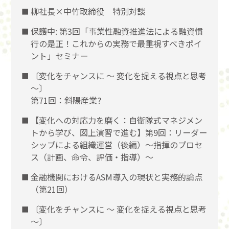
柳社長×中竹取締役 特別対談
保護中: 第3回「事業性融資推進法による融資慣
行の是正！これからの実務で最重視すべきポイ
ント」セミナー
〔変化をチャンスに 〜 変化を捉える視点と思考
〜〕
第71回：斜陽産業?
【変化への対応力を磨く：自衛隊式マネジメン
トから学び、図上演習で進む】第9回：リーダー
シップによる組織運営（後編）〜指揮のプロセ
ス（計画、命令、評価・指導）〜
金融機関におけるASM導入の現状と実務的論点
（第21回）
〔変化をチャンスに 〜 変化を捉える視点と思考
〜〕