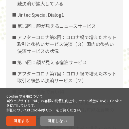
触決済が拡大している
Jintec Special Dialog1
第16回：顔が見えるニュースサービス
アフターコロナ第8回：コロナ禍で増えたネット
取引と後払いサービス決済（３）国内の後払い
決済サービスの状況
第15回：顔が見える宿泊サービス
アフターコロナ第7回：コロナ禍で増えたネット
取引と後払い決済サービス（２）
第14回：笑顔で買い物
Cookie の使用について
当ウェブサイトでは、お客様の利便性向上や、サイト改善のためにCookie
保護中: FATFの第4次審査後を見据えた対応のポ
を使用しています。
イント！～クレーム対応の軽減も可能な最新の
詳細については
Cookieポリシー
をご覧ください。
AML対策とは～
同意する
同意しない
アフターコロナ第6回：コロナ禍で増えたネット