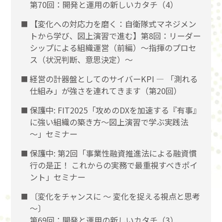
第70回：開発と運用の新しいカタチ（4）
【変化への対応力を磨く：自衛隊式マネジメン
トから学び、図上演習で進む】第8回：リーダー
シップによる組織運営（前編）〜指揮のプロセ
ス（状況判断、意思決定）〜
経営の計器盤としてのサイバーKPI ― 「測れる
仕組み」が強さを連れてきます（第20回）
保護中: FIT2025「攻めのDXを加速する『有事』
に強い組織の築き方～図上演習で学ぶ実践法
～」セミナー
保護中: 第2回「事業性融資推進法による融資慣
行の是正！ これからの実務で最重視すべきポイ
ント」セミナー
〔変化をチャンスに 〜 変化を捉える視点と思考
〜〕
第69回：開発と運用の新しいカタチ（3）