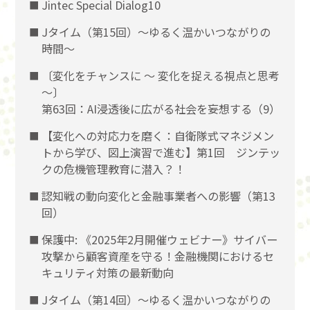
Jintec Special Dialog10
Jタイム（第15回）～ゆるく温かいつながりの
時間～
〔変化をチャンスに 〜 変化を捉える視点と思考
〜〕
第63回：AI浸透後に広がる社会を妄想する（9）
【変化への対応力を磨く：自衛隊式マネジメン
トから学び、図上演習で進む】第1回 ジンテッ
クの危機管理教育に潜入？！
認知戦の動向変化と金融事業者への影響（第13
回）
保護中: 《2025年2月開催ウェビナー》サイバー
攻撃から顧客資産を守る！金融機関におけるセ
キュリティ対策の最新動向
Jタイム（第14回）～ゆるく温かいつながりの