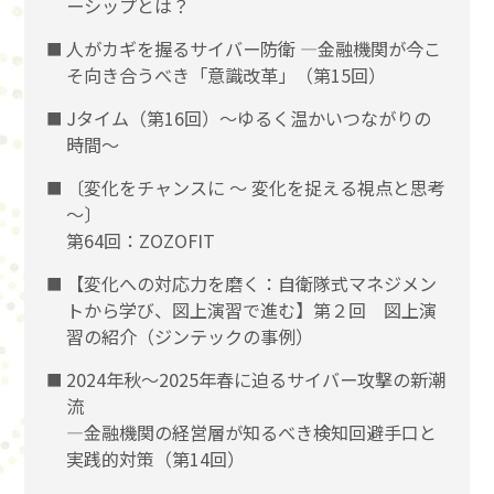
ーシップとは？
人がカギを握るサイバー防衛 ―金融機関が今こ
そ向き合うべき「意識改革」（第15回）
Jタイム（第16回）～ゆるく温かいつながりの
時間～
〔変化をチャンスに 〜 変化を捉える視点と思考
〜〕
第64回：ZOZOFIT
【変化への対応力を磨く：自衛隊式マネジメン
トから学び、図上演習で進む】第２回 図上演
習の紹介（ジンテックの事例）
2024年秋～2025年春に迫るサイバー攻撃の新潮
流
―金融機関の経営層が知るべき検知回避手口と
実践的対策（第14回）