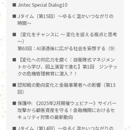
Jintec Special Dialog10
Jタイム（第15回）～ゆるく温かいつながりの
時間～
〔変化をチャンスに 〜 変化を捉える視点と思考
〜〕
第63回：AI浸透後に広がる社会を妄想する（9）
【変化への対応力を磨く：自衛隊式マネジメン
トから学び、図上演習で進む】第1回 ジンテッ
クの危機管理教育に潜入？！
認知戦の動向変化と金融事業者への影響（第13
回）
保護中: 《2025年2月開催ウェビナー》サイバー
攻撃から顧客資産を守る！金融機関におけるセ
キュリティ対策の最新動向
Jタイム（第14回）～ゆるく温かいつながりの