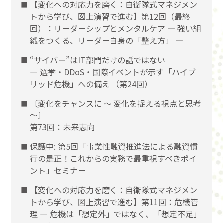
【変化への対応力を磨く：自衛隊式マネジメン
トから学び、図上演習で進む】第12回（最終
回）：リーダーシップとメンタルケア ― 強い組
織をつくる、リーダー自身の「整え方」 ―
“サイバー”はIT部門だけの話ではない
― 選挙・DDoS・国際イベントが示す「ハイブ
リッド危機」への備え （第24回）
〔変化をチャンスに 〜 変化を捉える視点と思考
〜〕
第73回：未来志向
保護中: 第5回「事業性融資推進法による融資慣
行の是正！これからの実務で最重視すべきポイ
ント」セミナー
【変化への対応力を磨く：自衛隊式マネジメン
トから学び、図上演習で進む】第11回：危機管
理 ― 危機は「想定外」ではなく、「想定不足」