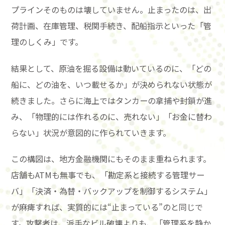
プラインそのものは壊していません。止まったのは、出
荷計画、在庫管理、税関手続き、配船指示といった「管
理のしくみ」です。
結果として、原油を掘る設備は動いているのに、「どの
船に、どの油を、いつ載せるか」が決められない状態が
続きました。さらに海上ではタンカーの拿捕や封鎖が進
み、「物理的には作れるのに、売れない」「お金に替わ
らない」状況が意図的に作られていきます。
この構図は、地方金融機関にもそのまま重ねられます。
店舗もATMも無事でも、「勘定系と接続する管理サー
バ」「決済・為替・バックアップを制御するシステム」
が麻痺すれば、実質的には“止まっている”のと同じで
す。攻撃者は、派手なビル破壊よりも、「管理系を静か