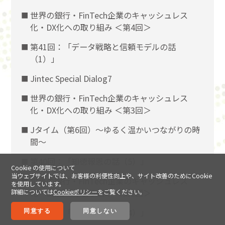
世界の銀行・FinTech企業のキャッシュレス
化・DX化への取り組み ＜第4回＞
第41回：「データ戦略と信頼モデルの話
（1）」
Jintec Special Dialog7
世界の銀行・FinTech企業のキャッシュレス
化・DX化への取り組み ＜第3回＞
Jタイム（第6回）～ゆるく温かいつながりの時
間～
第40回：「知徳報恩の話（5）」
Cookie の使用について
当ウェブサイトでは、お客様の利便性向上や、サイト改善のためにCookie
世界の銀行・FinTech企業のキャッシュレス
を使用しています。
化・DX化への取り組み ＜第2回＞
詳細については
Cookieポリシー
をご覧ください。
第39回：「知徳報恩の話（4）」
同意する
同意しない