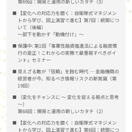
第69回：開発と運用の新しいカタチ（3）
【変化への対応力を磨く：自衛隊式マネジメン
トから学び、図上演習で進む】第7回：統御につ
いて（後編）
〜部下を動かす「動機付け」〜
保護中: 第1回「事業性融資推進法による融資慣
行の是正！これからの実務で最重視すべきポイ
ント」セミナー
見えざる敵が「信頼」を蝕む時代 ― 金融機関の
経営者が今、知るべき情報リスクの新常識（第
19回）
〔変化をチャンスに 〜 変化を捉える視点と思考
〜〕
第68回：開発と運用の新しいカタチ（2）
【変化への対応力を磨く：自衛隊式マネジメン
トから学び、図上演習で進む】第6回：統御につ