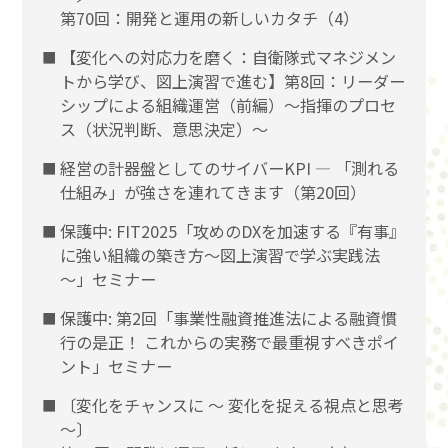
第70回：開発と運用の新しいカタチ（4）
【変化への対応力を磨く：自衛隊式マネジメン
トから学び、図上演習で進む】第8回：リーダー
シップによる組織運営（前編）〜指揮のプロセ
ス（状況判断、意思決定）〜
経営の計器盤としてのサイバーKPI ― 「測れる
仕組み」が強さを連れてきます（第20回）
保護中: FIT2025「攻めのDXを加速する『有事』
に強い組織の築き方～図上演習で学ぶ実践法
～」セミナー
保護中: 第2回「事業性融資推進法による融資慣
行の是正！ これからの実務で最重視すべきポイ
ント」セミナー
〔変化をチャンスに 〜 変化を捉える視点と思考
〜〕