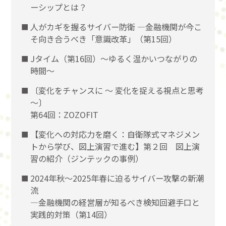
ーシップとは？
人がカギを握るサイバー防衛 ―金融機関が今こ
そ向き合うべき「意識改革」（第15回）
Jタイム（第16回）～ゆるく温かいつながりの
時間～
〔変化をチャンスに 〜 変化を捉える視点と思考
〜〕
第64回：ZOZOFIT
【変化への対応力を磨く：自衛隊式マネジメン
トから学び、図上演習で進む】第２回 図上演
習の紹介（ジンテックの事例）
2024年秋～2025年春に迫るサイバー攻撃の新潮
流
―金融機関の経営層が知るべき検知回避手口と
実践的対策（第14回）