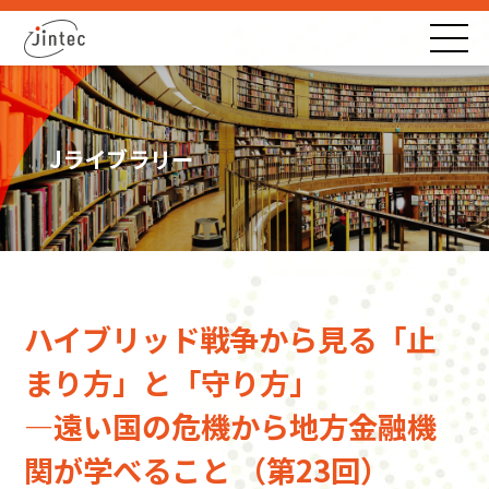
Jライブラリー
ハイブリッド戦争から見る「止
まり方」と「守り方」
―遠い国の危機から地方金融機
関が学べること （第23回）