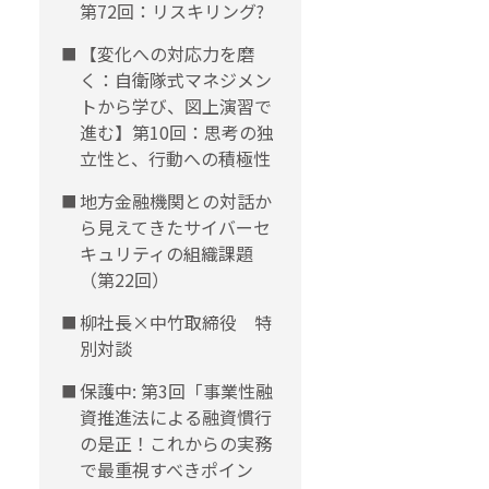
第72回：リスキリング?
【変化への対応力を磨
く：自衛隊式マネジメン
トから学び、図上演習で
進む】第10回：思考の独
立性と、行動への積極性
地方金融機関との対話か
ら見えてきたサイバーセ
キュリティの組織課題
（第22回）
柳社長×中竹取締役 特
別対談
保護中: 第3回「事業性融
資推進法による融資慣行
の是正！これからの実務
で最重視すべきポイン