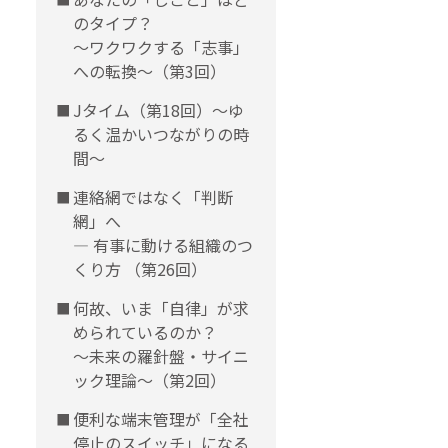
のタイプ？
〜ワクワクする「志事」
への転換〜（第3回）
Jタイム（第18回）～ゆ
るく温かいつながりの時
間～
連絡網ではなく「判断
網」へ
― 有事に動ける組織のつ
くり方 （第26回）
何故、いま「自律」が求
められているのか？
～未来の羅針盤・サイニ
ック理論～（第2回）
便利な端末管理が「全社
停止のスイッチ」になる