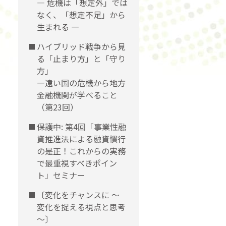
― 危機は「想定外」では
なく、「想定不足」から
生まれる ―
ハイブリッド戦争から見
る「止まり方」と「守り
方」
―遠い国の危機から地方
金融機関が学べること
（第23回）
保護中: 第4回「事業性融
資推進法による融資慣行
の是正！これからの実務
で最重視すべきポイン
ト」セミナー
〔変化をチャンスに 〜
変化を捉える視点と思考
〜〕