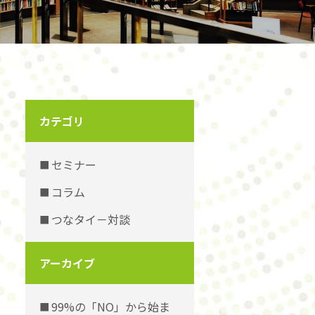
カテゴリ
セミナー
コラム
つなタイ－対談
アーカイブ
99%の「NO」から始ま