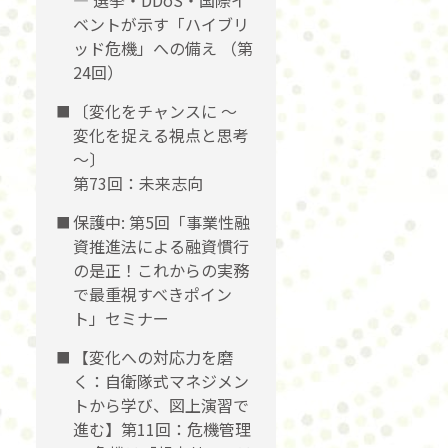
― 選挙・DDoS・国際イ
ベントが示す「ハイブリ
ッド危機」への備え （第
24回）
〔変化をチャンスに 〜
変化を捉える視点と思考
〜〕
第73回：未来志向
保護中: 第5回「事業性融
資推進法による融資慣行
の是正！これからの実務
で最重視すべきポイン
ト」セミナー
【変化への対応力を磨
く：自衛隊式マネジメン
トから学び、図上演習で
進む】第11回：危機管理