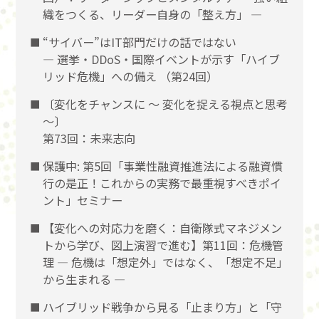
織をつくる、リーダー自身の「整え方」 ―
“サイバー”はIT部門だけの話ではない
― 選挙・DDoS・国際イベントが示す「ハイブ
リッド危機」への備え （第24回）
〔変化をチャンスに 〜 変化を捉える視点と思考
〜〕
第73回：未来志向
保護中: 第5回「事業性融資推進法による融資慣
行の是正！これからの実務で最重視すべきポイ
ント」セミナー
【変化への対応力を磨く：自衛隊式マネジメン
トから学び、図上演習で進む】第11回：危機管
理 ― 危機は「想定外」ではなく、「想定不足」
から生まれる ―
ハイブリッド戦争から見る「止まり方」と「守