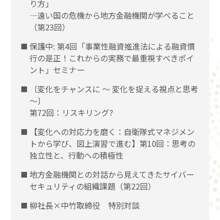
り方」
―遠い国の危機から地方金融機関が学べること
（第23回）
保護中: 第4回「事業性融資推進法による融資慣
行の是正！これからの実務で最重視すべきポイ
ント」セミナー
〔変化をチャンスに 〜 変化を捉える視点と思考
〜〕
第72回：リスキリング?
【変化への対応力を磨く：自衛隊式マネジメン
トから学び、図上演習で進む】第10回：思考の
独立性と、行動への積極性
地方金融機関との対話から見えてきたサイバー
セキュリティの組織課題（第22回）
柳社長×中竹取締役 特別対談