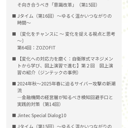
そ向き合うべき「意識改革」（第15回）
Jタイム（第16回）～ゆるく温かいつながりの
時間～
〔変化をチャンスに 〜 変化を捉える視点と思考
〜〕
第64回：ZOZOFIT
【変化への対応力を磨く：自衛隊式マネジメン
トから学び、図上演習で進む】第２回 図上演
習の紹介（ジンテックの事例）
2024年秋～2025年春に迫るサイバー攻撃の新潮
流
―金融機関の経営層が知るべき検知回避手口と
実践的対策（第14回）
Jintec Special Dialog10
Jタイム（第15回）～ゆるく温かいつながりの