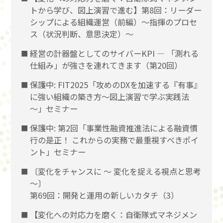
トから学び、図上演習で進む】第8回：リーダー
シップによる組織運営（前編）〜指揮のプロセ
ス（状況判断、意思決定）〜
経営の計器盤としてのサイバーKPI ― 「測れる
仕組み」が強さを連れてきます（第20回）
保護中: FIT2025「攻めのDXを加速する『有事』
に強い組織の築き方～図上演習で学ぶ実践法
～」セミナー
保護中: 第2回「事業性融資推進法による融資慣
行の是正！ これからの実務で最重視すべきポイ
ント」セミナー
〔変化をチャンスに 〜 変化を捉える視点と思考
〜〕
第69回：開発と運用の新しいカタチ（3）
【変化への対応力を磨く：自衛隊式マネジメン