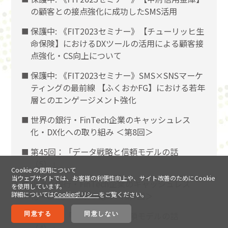
の顧客との接点強化に成功したSMS活用
保護中: 《FIT2023セミナー》【チューリッヒ生
命保険】におけるDXツールの活用による顧客接
点強化・CS向上について
保護中: 《FIT2023セミナー》SMS×SNSマーケ
ティングの最前線 【ふくおかFG】における若年
層とのエンゲージメント強化
世界の銀行・FinTech企業のキャッシュレス
化・DX化への取り組み ＜第8回＞
第45回：「データ戦略と信頼モデルの話
（5）」
Cookie の使用について
当ウェブサイトでは、お客様の利便性向上や、サイト改善のためにCookie
世界の銀行・FinTech企業のキャッシュレス
を使用しています。
詳細については
Cookieポリシー
をご覧ください。
化・DX化への取り組み ＜第7回＞
第44回：「データ戦略と信頼モデルの話
同意する
同意しない