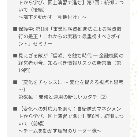
トから学び、図上演習で進む】第7回：統御につ
いて（後編）
〜部下を動かす「動機付け」〜
保護中: 第1回「事業性融資推進法による融資慣
行の是正！これからの実務で最重視すべきポイ
ント」セミナー
見えざる敵が「信頼」を蝕む時代 ― 金融機関の
経営者が今、知るべき情報リスクの新常識（第
19回）
〔変化をチャンスに 〜 変化を捉える視点と思考
〜〕
第68回：開発と運用の新しいカタチ（2）
【変化への対応力を磨く：自衛隊式マネジメン
トから学び、図上演習で進む】第6回：統御につ
いて（前編）
〜チームを動かす理想のリーダー像〜