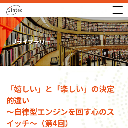
Jライブラリー
「嬉しい」と「楽しい」の決定
的違い
〜自律型エンジンを回す心のス
イッチ〜（第4回）